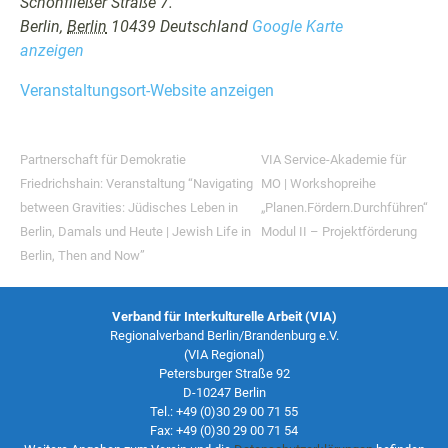
Schön­fließer Straße 7.
Berlin
,
Berlin
10439
Deutsch­land
Google Karte
anzeigen
Ver­anstal­tung­sort-Web­site anzeigen
Part­ner­schaft für Demokratie
VIA Ser­vice-Akademie für
Friedrichshain: Ver­anstal­tung “Nav­i­gat­ing
MO | Work­shoprei­he
between Grav­i­ties: Jüdis­ches Leben in
„Planen.Fördern.Durchführen“
Berlin, Damals und Heute | Jew­ish Life in
Mod­ul II – Pro­jek­t­förderung
Berlin, Then and Now”
Verband für Interkulturelle Arbeit (VIA)
Regionalverband Berlin/Brandenburg e.V.
(VIA Regional)
Petersburger Straße 92
D-10247 Berlin
Tel.: +49 (0)30 29 00 71 55
Fax: +49 (0)30 29 00 71 54