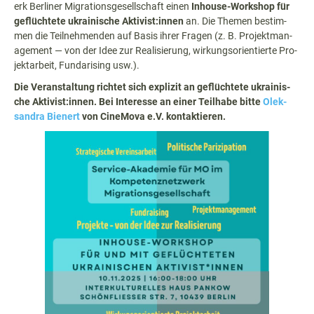
erk Berlin­er Migra­tions­ge­sellschaft einen
Inhouse-Work­shop für
geflüchtete ukrainis­che Aktivist:innen
an. Die The­men bes­tim­
men die Teil­nehmenden auf Basis ihrer Fra­gen (z. B. Pro­jek­t­man­
age­ment — von der Idee zur Real­isierung, wirkung­sori­en­tierte Pro­
jek­tar­beit, Fun­daris­ing usw.).
Die Ver­anstal­tung richtet sich expliz­it an geflüchtete ukrainis­
che Aktivist:innen. Bei Inter­esse an ein­er Teil­habe bitte
Olek­
san­dra Bienert
von Cin­eMo­va e.V. kontaktieren.