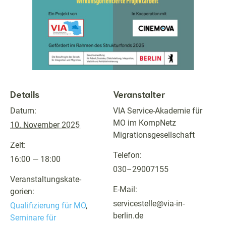
Details
Veranstalter
Datum:
VIA Ser­vice-Akademie für
MO im Komp­Netz
10. Novem­ber 2025
Migrationsgesellschaft
Zeit:
Telefon:
16:00 — 18:00
030–29007155
Ver­anstal­tungskat­e­
E‑Mail:
gorien:
servicestelle@via-in-
Qual­i­fizierung für MO
,
berlin.de
Sem­i­nare für