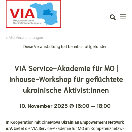
« Alle Veranstaltungen
Diese Ver­anstal­tung hat bere­its stattgefunden.
VIA Service-Akademie für MO |
Inhouse-Workshop für geflüchtete
ukrainische Aktivist:innen
10. November 2025 @ 16:00
—
18:00
In
Koop­er­a­tion mit Cin­eMo­va Ukrain­ian Empow­er­ment Net­work
e.V.
bietet die VIA Ser­vice-Akademie für MO im Kom­pe­ten­znet­zw­