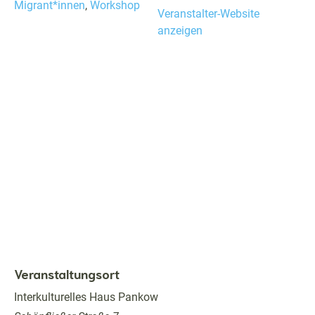
Migrant*innen
,
Work­shop
Ver­anstal­ter-Web­site
anzeigen
Veranstaltungsort
Interkul­turelles Haus Pankow