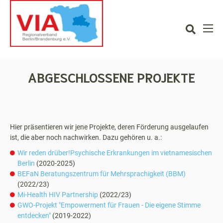
Projekte
Response to End
Inequalities
Wir reden drüber!
Mi-Health HIV
Psychische
Partnership
Erkrankungen im
vietnamesischen
ABGESCHLOSSENE PROJEKTE
Berlin
BEFaN
Beratungszentrum
für Mehrsprachigkeit
Hier präsentieren wir jene Projekte, deren Förderung ausgelaufen
(BBM)
ist, die aber noch nachwirken. Dazu gehören u. a.:
Wir reden drüber!Psychische Erkrankungen im vietnamesischen
Mütter stärken in der
Berlin
(2020-2025)
Düttmann-Siedlung
BEFaN Beratungszentrum für Mehrsprachigkeit (BBM)
(2022/23)
Die eigene Stimme
Mi-Health HIV Partnership
(2022/23)
entdecken
GWO-Projekt "Empowerment für Frauen - Die eigene Stimme
entdecken"
(2019-2022)