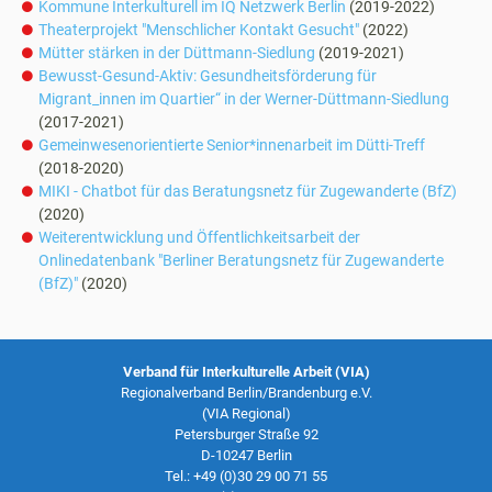
Kommune Interkulturell im IQ Netzwerk Berlin
(2019-2022)
Theaterprojekt "Menschlicher Kontakt Gesucht"
(2022)
Mütter stärken in der Düttmann-Siedlung
(2019-2021)
Bewusst-Gesund-Aktiv: Gesundheitsförderung für
Migrant_innen im Quartier“ in der Werner-Düttmann-Siedlung
(2017-2021)
Gemeinwesenorientierte Senior*innenarbeit im Dütti-Treff
(2018-2020)
MIKI - Chatbot für das Beratungsnetz für Zugewanderte (BfZ)
(2020)
Weiterentwicklung und Öffentlichkeitsarbeit der
Onlinedatenbank "Berliner Beratungsnetz für Zugewanderte
(BfZ)"
(2020)
Verband für Interkulturelle Arbeit (VIA)
Regionalverband Berlin/Brandenburg e.V.
(VIA Regional)
Petersburger Straße 92
D-10247 Berlin
Tel.: +49 (0)30 29 00 71 55