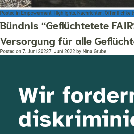
Posted in
Empowerment
,
Highlights
,
Nachrichten
,
Öffentlichkeit
Bündnis “Geflüchtetete FAI
Versorgung für alle Geflücht
Posted on
7. Juni 2022
7. Juni 2022
by
Nina Grube